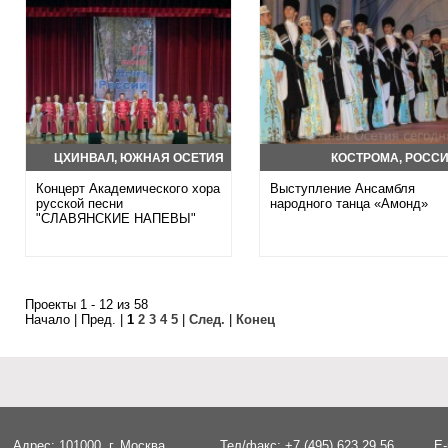
ЦХИНВАЛ, ЮЖНАЯ ОСЕТИЯ
КОСТРОМА, РОСС
Концерт Академического хора
Выступление Ансамбля
русской песни
народного танца «Амонд»
"СЛАВЯНСКИЕ НАПЕВЫ"
Проекты 1 - 12 из 58
Начало | Пред. |
1
2
3
4
5
|
След.
|
Конец
Адрес: 101000, г. Москва,
Тел/факс: +7 (495) 623 29 56
E-