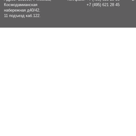
Космодамианская
+7 (495) 621 28 45
набережная д40/42.
11 подъезд каб.122.